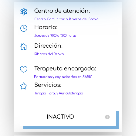

Centro de atención:
Centro Comunitario Riberas del Bravo
}
Horario:
Jueves de 10:00 a 13:00 horas

Dirección:
Riberas del Bravo.

Terapeuta encargada:
Formadas y capacitadas en SABIC

Servicios:
Terapia Floral y Auriculoterapia
INACTIVO