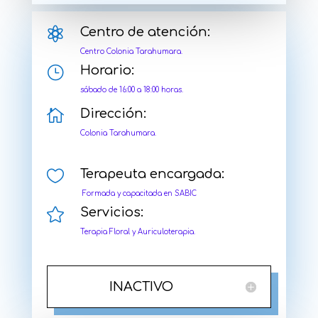

Centro de atención:
Centro Colonia Tarahumara.
}
Horario:
sábado de 16:00 a 18:00 horas.

Dirección:
Colonia Tarahumara.

Terapeuta encargada:
Formada y capacitada en SABIC

Servicios:
Terapia Floral y Auriculoterapia.
INACTIVO