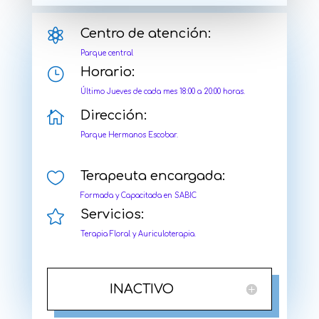

Centro de atención:
Parque central
}
Horario:
Último Jueves de cada mes 18:00 a 20:00 horas.

Dirección:
Parque Hermanos Escobar.

Terapeuta encargada:
Formada y Capacitada en SABIC

Servicios:
Terapia Floral y Auriculoterapia.
INACTIVO