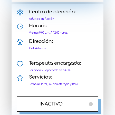

Centro de atención:
Adultos en Acción
}
Horario:
Viernes 9:00 a.m. A 12:00 horas.

Dirección:
Col. Aztecas

Terapeuta encargada:
Formada y Capacitada en SABIC

Servicios:
Terapia Floral, Auriculoterapia y Reiki
INACTIVO