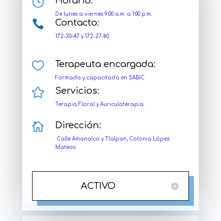
}
Horario:
De lunes a viernes 9:00 a.m. a 1:00 p.m.

Contacto:
172-20-47 y 172-27-80

Terapeuta encargada:
Formada y capacitada en SABIC

Servicios:
Terapia Floral y Auriculoterapia.

Dirección:
Calle Amanalco y Tlalpan, Colonia López
Mateos.
ACTIVO